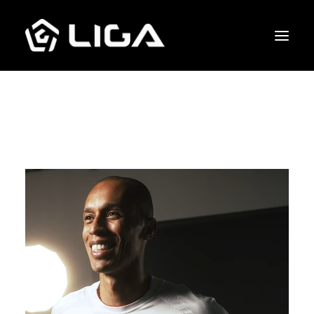
O que fazemos
Esquema tático
Gols marcados
Quem jogou junto
Entre em contato