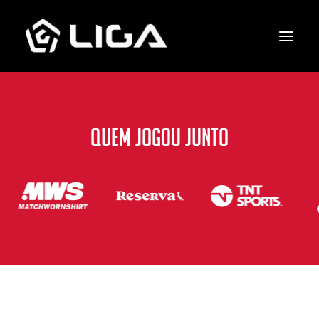
O que fazemos
QUEM JOGOU JUNTO
Esquema tático
Gols marcados
Quem jogou junto
Entre em contato