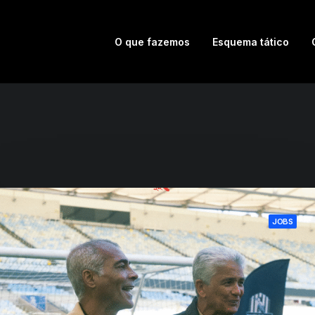
O que fazemos
Esquema tático
JOBS