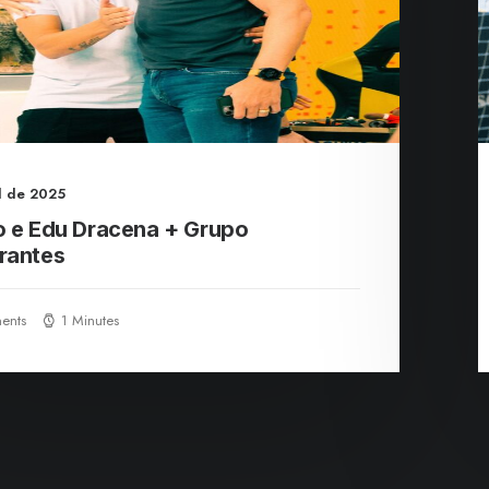
il de 2025
o e Edu Dracena + Grupo
rantes
ents
1 Minutes