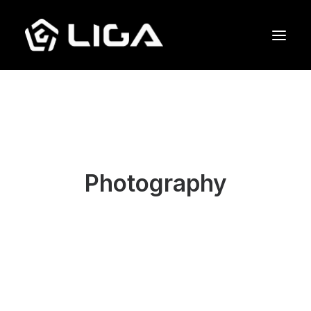
O que fazemos
Esquema tático
Gols marcados
Photography
Quem jogou junto
Entre em contato