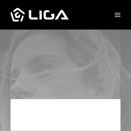
O que fazemos
Esquema tático
Gols marcados
Quem jogou junto
Entre em contato