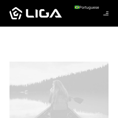
Portuguese
O que fazemos
Esquema tático
Gols marcados
Quem jogou junto
Entre em contato