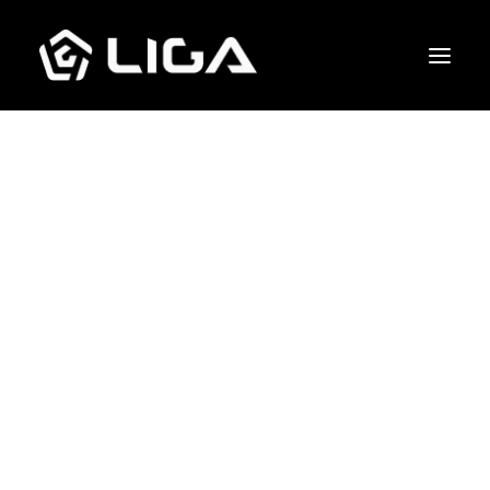
O que fazemos
Esquema tático
Gols marcados
Quem jogou junto
Entre em contato